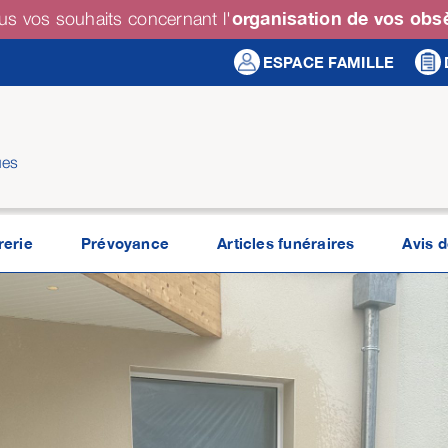
organisation de vos ob
us vos souhaits concernant l'
ESPACE FAMILLE
ues
erie
Prévoyance
Articles funéraires
Avis 