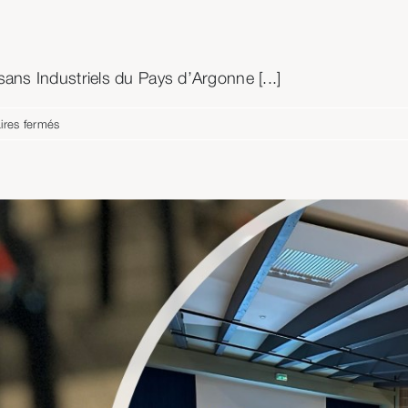
ns Industriels du Pays d’Argonne [...]
sur
res fermés
Vidéo
de
présentation
de
l’entreprise
tournée
par
la
CAIPAC