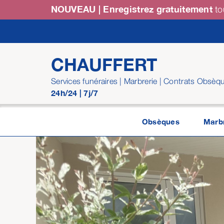
Passer
NOUVEAU | Enregistrez gratuitement
to
au
contenu
CHAUFFERT
Services funéraires | Marbrerie | Contrats Obsèq
24h/24 | 7j/7
Obsèques
Marbr