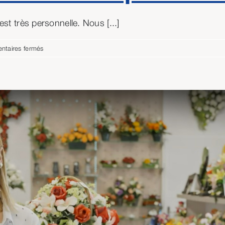
st très personnelle. Nous [...]
sur
taires fermés
Des
cérémonies
civiles
très
personnelles