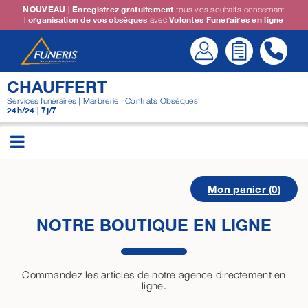
Passer
NOUVEAU | Enregistrez gratuitement
tous vos souhaits concernant
l'
organisation de vos obsèques
avec
Volontés Funéraires en ligne
au
contenu
CHAUFFERT
Services funéraires | Marbrerie | Contrats Obsèques
24h/24 | 7j/7
Mon panier (
0
)
NOTRE BOUTIQUE EN LIGNE
Commandez les articles de notre agence directement en
ligne.