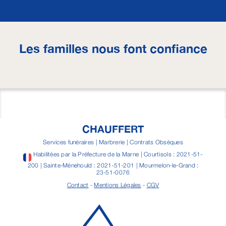
Les familles nous font confiance
CHAUFFERT
Services funéraires | Marbrerie | Contrats Obsèques
Habilitées par la Préfecture de la Marne | Courtisols : 2021-51-
200 | Sainte-Ménehould : 2021-51-201 | Mourmelon-le-Grand :
23-51-0076
Contact
-
Mentions Légales
-
CGV