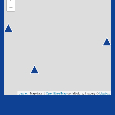
51400 MOURMELON LE GRAND
−
0326667761
contact@chauffert.fr
Voir nos avis sur Google
Leaflet
| Map data ©
OpenStreetMap
contributors, Imagery ©
Mapbox