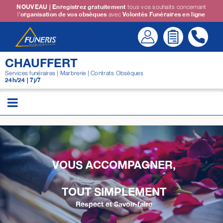
Passer
NOUVEAU | Enregistrez gratuitement
tous vos souhaits concernant
l'
organisation de vos obsèques
avec
Volontés Funéraires en ligne
au
contenu
CHAUFFERT
Services funéraires | Marbrerie | Contrats Obsèques
24h/24 | 7j/7
VOUS ACCOMPAGNER,
TOUT SIMPLEMENT
Respect et Savoir-faire