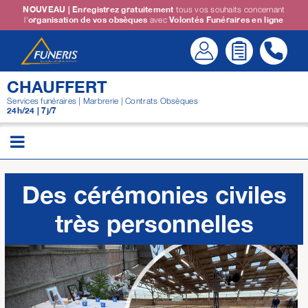
Passer
NOUVEAU | Enregistrez gratuitement
tous vos souhaits concernant
l'
organisation de vos obsèques
avec
Volontés Funéraires en ligne
au
contenu
CHAUFFERT
Services funéraires | Marbrerie | Contrats Obsèques
24h/24 | 7j/7
Des cérémonies civiles
très personnelles