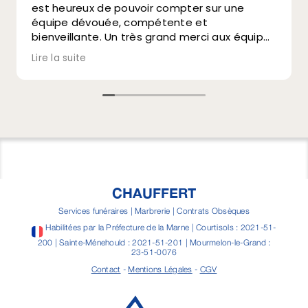
est heureux de pouvoir compter sur une
équipe dévouée, compétente et
bienveillante. Un très grand merci aux équipes
de Funeris Chauffert, et particulièrement
Lire la suite
Amélie. La famille a pu se reposer sur leur
professionnalisme, leurs conseils et leur
grande disponibilité, tout au long de la
préparation puis tenue des obsèques. Je ne
peux que recommander cette équipe. Merci
encore.
CHAUFFERT
Services funéraires | Marbrerie | Contrats Obsèques
Habilitées par la Préfecture de la Marne | Courtisols : 2021-51-
200 | Sainte-Ménehould : 2021-51-201 | Mourmelon-le-Grand :
23-51-0076
Contact
-
Mentions Légales
-
CGV