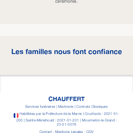
cérémonie.
Les familles nous font confiance
CHAUFFERT
Services funéraires | Marbrerie | Contrats Obsèques
Habilitées par la Préfecture de la Marne | Courtisols : 2021-51-
200 | Sainte-Ménehould : 2021-51-201 | Mourmelon-le-Grand :
23-51-0076
Contact
-
Mentions Légales
-
CGV