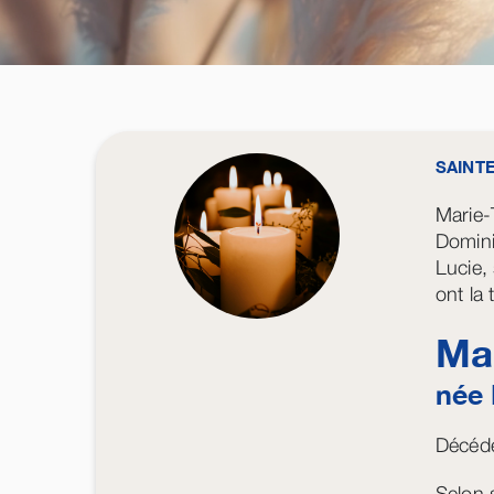
SAINT
Marie-
Domini
Lucie, 
ont la
Ma
née
Décédé
Selon s