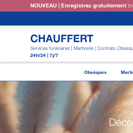
Passer
NOUVEAU | Enregistrez gratuitement
to
au
contenu
CHAUFFERT
Services funéraires | Marbrerie | Contrats Obsèq
24h/24 | 7j/7
Obsèques
Marbr
Décéd