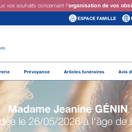
organisation de vos ob
us vos souhaits concernant l'
ESPACE FAMILLE
ues
erie
Prévoyance
Articles funéraires
Avis 
Madame Jeanine
GÉNIN
ée le 26/05/2026 à l'âge de 