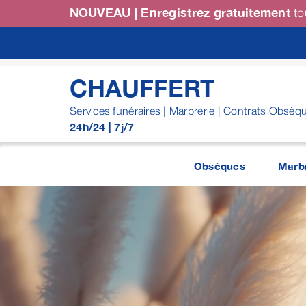
Passer
NOUVEAU | Enregistrez gratuitement
to
au
contenu
CHAUFFERT
Services funéraires | Marbrerie | Contrats Obsèq
24h/24 | 7j/7
Obsèques
Marbr