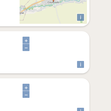
i
+
−
i
+
−