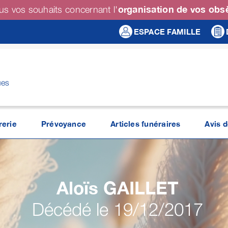
organisation de vos ob
us vos souhaits concernant l'
ESPACE FAMILLE
ues
erie
Prévoyance
Articles funéraires
Avis 
Aloïs
GAILLET
Décédé le 19/12/2017