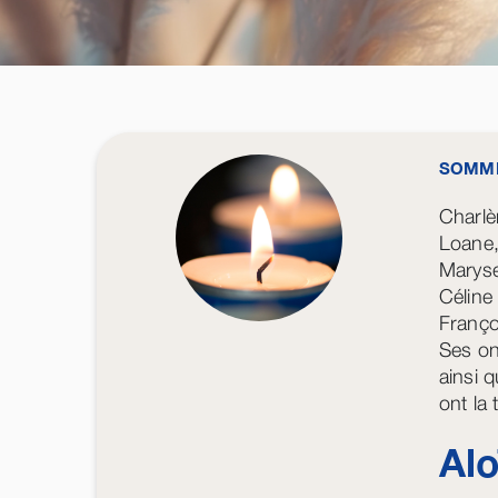
SOMME
Charlè
Loane,
Maryse
Céline
Franço
Ses on
ainsi q
ont la 
Al