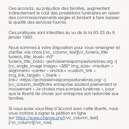
Ces accords, au préjudice des familles, augmentent
indirectement le coût des prestations funéraires en raison
des commissionnements exigés et tendent à faire baisser
la qualité des services fournis.
Ces pratiques sont interdites au vu de la loi 93-23 du 8
janvier 1993.
Nous sommes à votre disposition pour vous renseigner et
clarifier vos choix.[/vc_column_text][vc_funeris_title
funeris_title_level= »h3″
funeris_title_bold= »jechoisismespompesfunebres.org »]
[vc_single_image image= »389″ img_size= »medium »
alignment= »center » onclick= »custom_link »
img_link_target= »_blank »
link= »https://jechoisismespompesfunebres.org/ »]
[vc_column_text]Notre entreprise soutient pleinement le
mouvement « Je choisis mes pompes funèbres », pour
que la liberté de choisir son entreprise soit redonnée aux
familles.
Si vous aussi vous êtes d’accord avec cette liberté, nous
vous incitons à signer la pétition en ligne
sur
https://www.change.org/
[/vc_column_text]
[/vc_column][/vc_row]