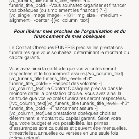
[vc_funeris_title funeris_title_level= »h2″
funeris_title_bold= »Vous souhaitez organiser et financer
vos obsèques (ou simplement les financer) ? »]
[vc_single_image image= »181″ img_size= »medium »
alignment= »center »][vc_column_text]
Pour libérer mes proches de l’organisation et du
financement de mes obsèques
Le Contrat Obsèques FUNERIS précise les prestations
funéraires que vous souhaitez, déterminant le montant du
capital garanti.
Vous avez ainsi la certitude que vos volontés seront
respectées et le financement assuré.[/vc_column_text]
[vc_funeris_title funeris_title_level= »h3″
funeris_title_bold= » Respect des volontés »]
[vc_column_text]Le Contrat Obsèques précise dans le
moindre détail la prestation choisie. Vous avez ainsi la
certitude que vos volontés funéraires seront respectées.
[/vc_column_text][vc_funeris_title funeris_title_level= »h3″
funeris_title_bold= »Financement assuré »]
[vc_column_text]Les prestations obsèques choisies
déterminent le montant du capital garanti. Selon votre
âge, votre budget et vos possibilités, les primes
d’assurances sont calculées et peuvent être mensuelles,
trimestrielles, annuelles ou versées en une seule fois
(prime unique)