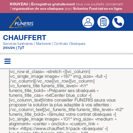
Passer
NOUVEAU | Enregistrez gratuitement
tous vos souhaits concernant
l'
organisation de vos obsèques
avec
Volontés Funéraires en ligne
au
contenu
CHAUFFERT
Services funéraires | Marbrerie | Contrats Obsèques
24h/24 | 7j/7
[vc_row el_class= »stretch »][vc_column]
[vc_single_image image= »187″ img_size= »full »]
[/vc_column][/vc_row][vc_row][vc_column]
[vc_funeris_title funeris_title_level= »h1″
funeris_title_bold= »Préparer ses obsèques »
funeris_title_css= »txtCenter blue_color »]
[vc_column_text]Votre conseiller FUNERIS saura vous
proposer la solution la plus adaptée à vos attentes :
[/vc_column_text][vc_funeris_title funeris_title_level= »h2″
funeris_title_bold= »Simulez votre contrat obsèques »]
[vc_single_image image= »101″ img_size= »medium »
alignment= »center » onclick= »custom_link »
link= »https://www.chauffert.fr/pack-obseques/ »]