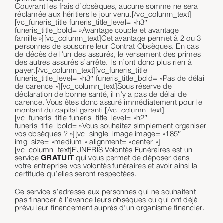
Couvrant les frais d’obsèques, aucune somme ne sera
réclamée aux héritiers le jour venu.[/vc_column_text]
[vc_funeris_title funeris_title_level= »h3″
funeris_title_bold= »Avantage couple et avantage
famille »][vc_column_text]Cet avantage permet à 2 ou 3
personnes de souscrire leur Contrat Obsèques. En cas
de décès de l’un des assurés, le versement des primes
des autres assurés s’arrête. Ils n’ont donc plus rien à
payer.[/vc_column_text][vc_funeris_title
funeris_title_level= »h3″ funeris_title_bold= »Pas de délai
de carence »][vc_column_text]Sous réserve de
déclaration de bonne santé, il n’y a pas de délai de
carence. Vous êtes donc assuré immédiatement pour le
montant du capital garanti.[/vc_column_text]
[vc_funeris_title funeris_title_level= »h2″
funeris_title_bold= »Vous souhaitez simplement organiser
vos obsèques ? »][vc_single_image image= »185″
img_size= »medium » alignment= »center »]
[vc_column_text]FUNERIS Volontés Funéraires est un
service
GRATUIT
qui vous permet de déposer dans
votre entreprise vos volontés funéraires et avoir ainsi la
certitude qu’elles seront respectées.
Ce service s’adresse aux personnes qui ne souhaitent
pas financer à l’avance leurs obsèques ou qui ont déjà
prévu leur financement auprès d’un organisme financier.