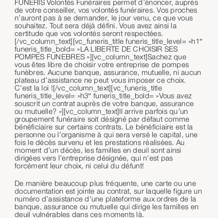
FUNERIS Volontés Funéraires permet d’énoncer, auprès
de votre conseiller, vos volontés funéraires. Vos proches
n’auront pas à se demander, le jour venu, ce que vous
souhaitez. Tout sera déjà défini. Vous avez ainsi la
certitude que vos volontés seront respectées.
[/vc_column_text][vc_funeris_title funeris_title_level= »h1″
funeris_title_bold= »LA LIBERTE DE CHOISIR SES
POMPES FUNEBRES »][vc_column_text]Sachez que
vous êtes libre de choisir votre entreprise de pompes
funèbres. Aucune banque, assurance, mutuelle, ni aucun
plateau d’assistance ne peut vous imposer ce choix.
C’est la loi ![/vc_column_text][vc_funeris_title
funeris_title_level= »h3″ funeris_title_bold= »Vous avez
souscrit un contrat auprès de votre banque, assurance
ou mutuelle? »][vc_column_text]Il arrive parfois qu’un
groupement funéraire soit désigné par défaut comme
bénéficiaire sur certains contrats. Le bénéficiaire est la
personne ou l’organisme à qui sera versé le capital, une
fois le décès survenu et les prestations réalisées. Au
moment d’un décès, les familles en deuil sont ainsi
dirigées vers l’entreprise désignée, qui n’est pas
forcément leur choix, ni celui du défunt!
De manière beaucoup plus fréquente, une carte ou une
documentation est jointe au contrat, sur laquelle figure un
numéro d’assistance d’une plateforme aux ordres de la
banque, assurance ou mutuelle qui dirige les familles en
deuil vulnérables dans ces moments là.